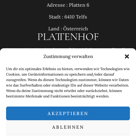
Adresse : Platten 6
Stadt : 6410 Telfs
Land : Österreich
Unsere Pension ist der perfekte Rückzugsort für alle,
Zustimmung verwalten
die inmitten der wunderschönen Tiroler Alpen Ruhe
und Erholung suchen.
Um dir ein optimales Erlebnis zu bieten, verwenden wir Technologien wie
Cookies, um Geräteinformationen zu speichern und/oder darauf
Info :
zuzugreifen. Wenn du diesen Technologien zustimmst, können wir Daten
wie das Surfverhalten oder eindeutige IDs auf dieser Website verarbeiten.
Email: office@plattenhof.at
Wenn du deine Zustimmung nicht erteilst oder zurückziehst, können
bestimmte Merkmale und Funktionen beeinträchtigt werden.
Tel : +43 664 2161717
AKZEPTIEREN
ABLEHNEN