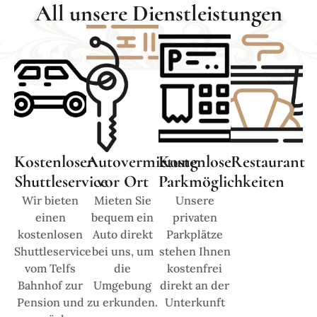
All unsere Dienstleistungen
Kostenloser
Autovermietung
Kostenlose
Restaurant
Shuttleservice
vor Ort
Parkmöglichkeiten
Wir bieten
Mieten Sie
Unsere
einen
bequem ein
privaten
kostenlosen
Auto direkt
Parkplätze
Shuttleservice
bei uns, um
stehen Ihnen
vom Telfs
die
kostenfrei
Bahnhof zur
Umgebung
direkt an der
Pension und
zu erkunden.
Unterkunft